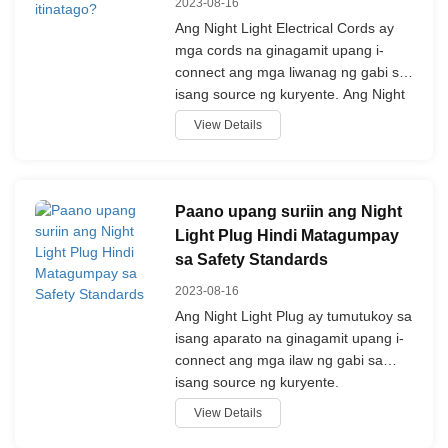
2023-08-16
Ang Night Light Electrical Cords ay
mga cords na ginagamit upang i-
connect ang mga liwanag ng gabi sa
isang source ng kuryente. Ang Night
Light Cord ay may isang plug sa
View Details
isang dulo para sa pagpasok sa
isang labas at isang gabi light plug sa
kabilang dulo para sa koneksyon sa
liwanag ng gabi.
Paano upang suriin ang Night
Light Plug Hindi Matagumpay
sa Safety Standards
2023-08-16
Ang Night Light Plug ay tumutukoy sa
isang aparato na ginagamit upang i-
connect ang mga ilaw ng gabi sa
isang source ng kuryente.
Karaniwang gumagamit nito ang mga
View Details
prongs na magkasya sa mga daanan