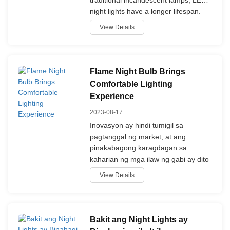
traditional incandescent lamps, LED
night lights have a longer lifespan.
Ang teknolohiyang LED (Light
View Details
Emitting Diode) ay gumagamit ng
mga semiconductors upang
magpapahayag ng liwanag, na
nagdulot ng mas mababang
Flame Night Bulb Brings
konsumo ng enerhiya at mas
Comfortable Lighting
matagalan.
Experience
2023-08-17
Inovasyon ay hindi tumigil sa
pagtanggal ng market, at ang
pinakabagong karagdagan sa
kaharian ng mga ilaw ng gabi ay dito
upang lumikha ng mainit-init at
View Details
naghihimok na ambisyon sa mga
bahay.
Bakit ang Night Lights ay