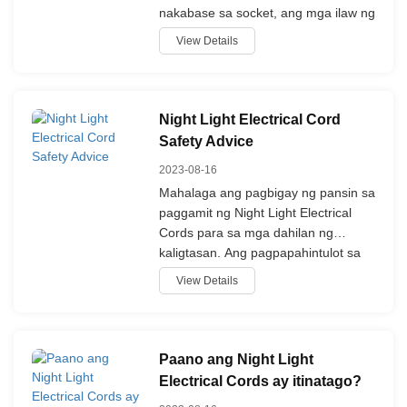
nakabase sa socket, ang mga ilaw ng
gabi ay karaniwang binubuo ng isang
View Details
base at isang seksyon upang hawak
o mag-mount ng isang amoy na
kandila.
Night Light Electrical Cord
Safety Advice
2023-08-16
Mahalaga ang pagbigay ng pansin sa
paggamit ng Night Light Electrical
Cords para sa mga dahilan ng
kaligtasan. Ang pagpapahintulot sa
paggamit ng gabi ng light cord ay
View Details
maaring magdulot ng potensyal na
panganib sa elektrisidad tulad ng
electric shock, maikling circuit o kahit
sunog.
Paano ang Night Light
Electrical Cords ay itinatago?