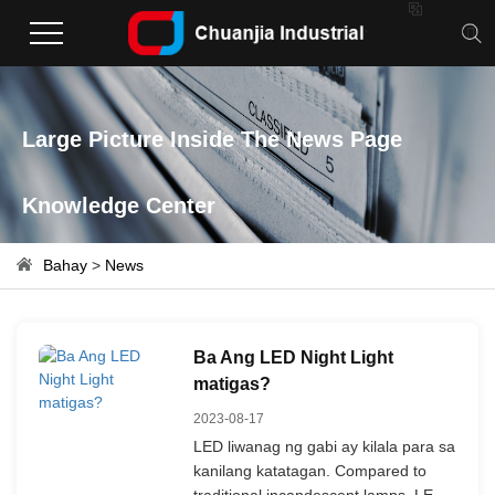

Large Picture Inside The News Page
Knowledge Center
Bahay
>
News
Ba Ang LED Night Light
matigas?
2023-08-17
LED liwanag ng gabi ay kilala para sa
kanilang katatagan. Compared to