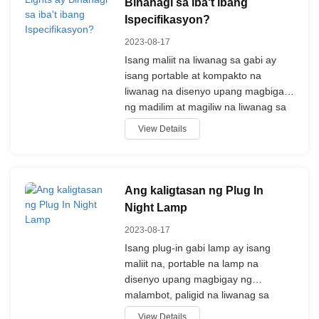
Binahagi sa iba't ibang
Ispecifikasyon?
2023-08-17
Isang maliit na liwanag sa gabi ay
isang portable at kompakto na
liwanag na disenyo upang magbigay
ng madilim at magiliw na liwanag sa
panahon ng gabi.
View Details
Ang kaligtasan ng Plug In
Night Lamp
2023-08-17
Isang plug-in gabi lamp ay isang
maliit na, portable na lamp na
disenyo upang magbigay ng
malambot, paligid na liwanag sa
panahon ng gabi.
View Details