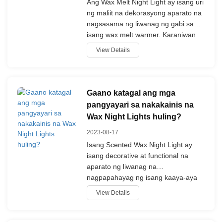
Ang Wax Melt Night Light ay isang uri
ng maliit na dekorasyong aparato na
nagsasama ng liwanag ng gabi sa
isang wax melt warmer. Karaniwan
ay may base na may plug, light bulb
View Details
o heating element, at dish o tray sa
taas kung saan ang wax melts ay
inilagay.
Gaano katagal ang mga
pangyayari sa nakakainis na
Wax Night Lights huling?
2023-08-17
Isang Scented Wax Night Light ay
isang decorative at functional na
aparato ng liwanag na
nagpapahayag ng isang kaaya-aya
na amoy kapag ang wax ay
View Details
tumutunaw. Ito ay karaniwang
binubuo ng isang maliit na warming
tray o ulam sa tuktok na kung saan