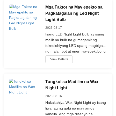
ang amoy na lilim ay inilagay.
Mga Faktor na May epekto sa
Pagkatagalan ng Led Night
Light Bulb
2023-08-17
Isang LED Night Light Bulb ay isang
maliit na bulb na gumagamit ng
teknolohiyang LED upang magbigay
ng malambot at enerhiya-epektibong
liwanag. Ito ay karaniwang ginagamit
View Details
bilang isang liwanag ng gabi sa mga
silid, halls, o bathrooms, nag-aalok
ng isang magiliw at kaaya-aya na
liwanag.
Tungkol sa Madilim na Wax
Night Light
2023-08-16
Nakakahiya Wax Night Light ay isang
liwanag ng gabi na may amoy
kandila. Ang mga disenyo na