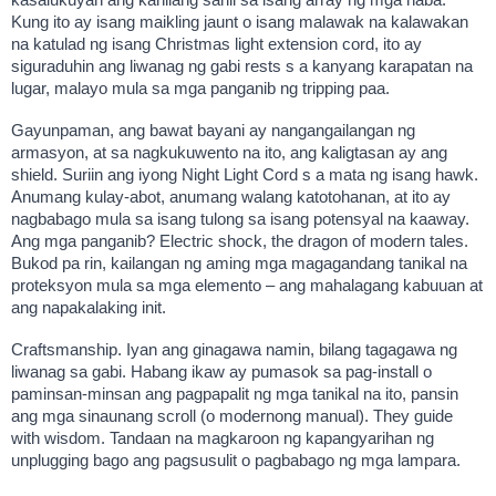
Kung ito ay isang maikling jaunt o isang malawak na kalawakan
na katulad ng isang Christmas light extension cord, ito ay
siguraduhin ang liwanag ng gabi rests s a kanyang karapatan na
lugar, malayo mula sa mga panganib ng tripping paa.
Gayunpaman, ang bawat bayani ay nangangailangan ng
armasyon, at sa nagkukuwento na ito, ang kaligtasan ay ang
shield. Suriin ang iyong Night Light Cord s a mata ng isang hawk.
Anumang kulay-abot, anumang walang katotohanan, at ito ay
nagbabago mula sa isang tulong sa isang potensyal na kaaway.
Ang mga panganib? Electric shock, the dragon of modern tales.
Bukod pa rin, kailangan ng aming mga magagandang tanikal na
proteksyon mula sa mga elemento – ang mahalagang kabuuan at
ang napakalaking init.
Craftsmanship. Iyan ang ginagawa namin, bilang tagagawa ng
liwanag sa gabi. Habang ikaw ay pumasok sa pag-install o
paminsan-minsan ang pagpapalit ng mga tanikal na ito, pansin
ang mga sinaunang scroll (o modernong manual). They guide
with wisdom. Tandaan na magkaroon ng kapangyarihan ng
unplugging bago ang pagsusulit o pagbabago ng mga lampara.