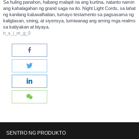
Sa huling panahon, habang malapit na ang kurtina, natanto namin
ang kahalagahan ng grand saga na ito. Night Light Cords, sa lahat
ng kanilang kaluwalhatian, tumayo testamento sa pagsasama ng
kaligtasan, sining, at siyensya, lumiwanag ang aming mga realms
sa katiyakan at biyaya.
h_s_i_m_g_0
SENTRO NG PRODUKTO