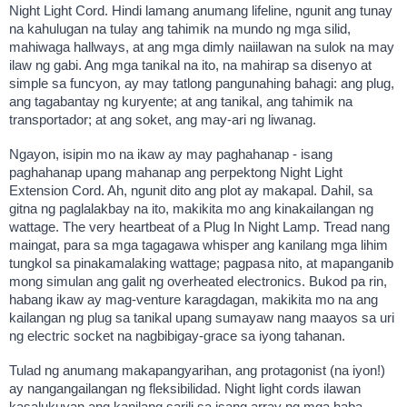
Night Light Cord. Hindi lamang anumang lifeline, ngunit ang tunay
na kahulugan na tulay ang tahimik na mundo ng mga silid,
mahiwaga hallways, at ang mga dimly naiilawan na sulok na may
ilaw ng gabi. Ang mga tanikal na ito, na mahirap sa disenyo at
simple sa funcyon, ay may tatlong pangunahing bahagi: ang plug,
ang tagabantay ng kuryente; at ang tanikal, ang tahimik na
transportador; at ang soket, ang may-ari ng liwanag.
Ngayon, isipin mo na ikaw ay may paghahanap - isang
paghahanap upang mahanap ang perpektong Night Light
Extension Cord. Ah, ngunit dito ang plot ay makapal. Dahil, sa
gitna ng paglalakbay na ito, makikita mo ang kinakailangan ng
wattage. The very heartbeat of a Plug In Night Lamp. Tread nang
maingat, para sa mga tagagawa whisper ang kanilang mga lihim
tungkol sa pinakamalaking wattage; pagpasa nito, at mapanganib
mong simulan ang galit ng overheated electronics. Bukod pa rin,
habang ikaw ay mag-venture karagdagan, makikita mo na ang
kailangan ng plug sa tanikal upang sumayaw nang maayos sa uri
ng electric socket na nagbibigay-grace sa iyong tahanan.
Tulad ng anumang makapangyarihan, ang protagonist (na iyon!)
ay nangangailangan ng fleksibilidad. Night light cords ilawan
kasalukuyan ang kanilang sarili sa isang array ng mga haba.