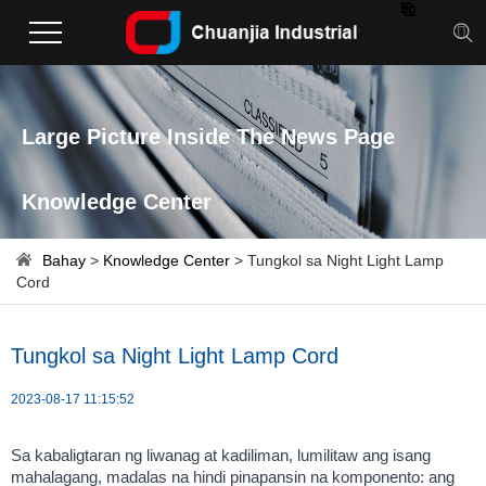

Large Picture Inside The News Page
Knowledge Center
Bahay
>
Knowledge Center
> Tungkol sa Night Light Lamp
Cord
Tungkol sa Night Light Lamp Cord
2023-08-17 11:15:52
Sa kabaligtaran ng liwanag at kadiliman, lumilitaw ang isang
mahalagang, madalas na hindi pinapansin na komponento: ang