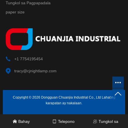
Tungkol sa Pagpapadala
paper size
+1 7754195454
tracy@cjnightlamp.com
Copyright © 2026 Dongguan Chuanjia Industrial Co., Ltd Lahat ng
karapatan ay nakalaan.
Bahay
Telepono
Tungkol sa