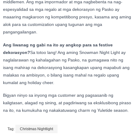
middlemen. Ang mga impormador at mga nagbebenta na nag-
espesyalidad sa mga regalo at mga dekorasyon ng Pasko ay
maaaring magkaroon ng kompetitibong presyo, kasama ang aming
alok para sa customization upang tugunan ang mga
pangangailangan.
Ang liwanag ng gabi na ito ay angkop para sa festive
dekorasyon?
Sa totoo lang! Ang aming Snowman Night Light ay
naglalarawan ng kahalagahan ng Pasko, na gumagawa nito ng
isang mahirap na dekorasyong kasangkapan upang mapabuti ang
malakas na ambisyon, o bilang isang mahal na regalo upang
kumalat ang holiday cheer.
Bigyan ninyo sa inyong mga customer ang pagsasanib ng
kaligtasan, alagad ng sining, at pagdiriwang sa eksklusibong piraso
na ito, na kumukuha ng nakakatuwang charm ng Yuletide season.
Tag:
Christmas Nightlight