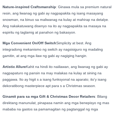
Nature-inspired Craftsmanship
: Ginawa mula sa premium natural
resin, ang liwanag ng gabi ay nagpapakita ng isang masayang
snowman, na binuo sa maliwanag na kulay at mahirap na detalye.
Ang nakakatuwang disenyo na ito ay nagpapakita sa masaya na
espiritu ng taglamig at panahon ng bakasyon.
Mga Convenient On/Off Switch
Simplicity at best. Ang
integradong mekanismo ng switch ay nagsisiguro ng madaling
gamitin, at ang mga ilaw ng gabi ay nagiging hangin.
Artistic Allure
Kahit na hindi ito naiilawan, ang liwanag ng gabi ay
nagpapaturo ng pansin na may malakas na kulay at sining na
paggawa. Ito ay higit s a isang funksyonal na aparato; ito'y isang
dekoratibong masterpiece apt para s a Christmas season.
Ginamit para sa mga Gift & Christmas Decor Retailers
: Bilang
direktang manunulat, pinapasa namin ang mga benepisyo ng mas
mababa na gastos sa pamamagitan ng pagtanggal ng mga