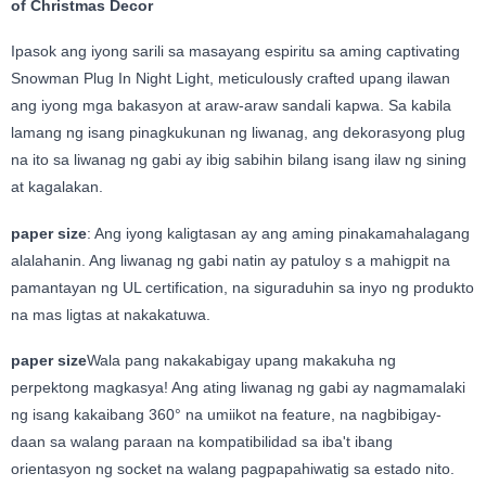
of Christmas Decor
Ipasok ang iyong sarili sa masayang espiritu sa aming captivating
Snowman Plug In Night Light, meticulously crafted upang ilawan
ang iyong mga bakasyon at araw-araw sandali kapwa. Sa kabila
lamang ng isang pinagkukunan ng liwanag, ang dekorasyong plug
na ito sa liwanag ng gabi ay ibig sabihin bilang isang ilaw ng sining
at kagalakan.
paper size
: Ang iyong kaligtasan ay ang aming pinakamahalagang
alalahanin. Ang liwanag ng gabi natin ay patuloy s a mahigpit na
pamantayan ng UL certification, na siguraduhin sa inyo ng produkto
na mas ligtas at nakakatuwa.
paper size
Wala pang nakakabigay upang makakuha ng
perpektong magkasya! Ang ating liwanag ng gabi ay nagmamalaki
ng isang kakaibang 360° na umiikot na feature, na nagbibigay-
daan sa walang paraan na kompatibilidad sa iba't ibang
orientasyon ng socket na walang pagpapahiwatig sa estado nito.