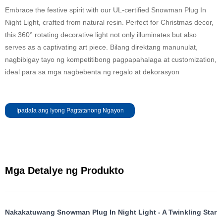
Embrace the festive spirit with our UL-certified Snowman Plug In
Night Light, crafted from natural resin. Perfect for Christmas decor,
this 360° rotating decorative light not only illuminates but also
serves as a captivating art piece. Bilang direktang manunulat,
nagbibigay tayo ng kompetitibong pagpapahalaga at customization,
ideal para sa mga nagbebenta ng regalo at dekorasyon
Ipadala ang Iyong Pagtatanong Ngayon
Mga Detalye ng Produkto
Nakakatuwang Snowman Plug In Night Light - A Twinkling Star