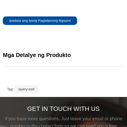
Ipadala ang Iyong Pagtatanong Ngayon
Mga Detalye ng Produkto
Tag:
query-sort
GET IN TOUCH WITH US
If you have more questions, Just leave your email or phone
number in the contact form so we can send you a free