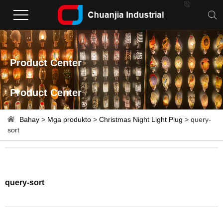

Product Center
Product Center
Bahay
>
Mga produkto
>
Christmas Night Light Plug
> query-
sort
query-sort