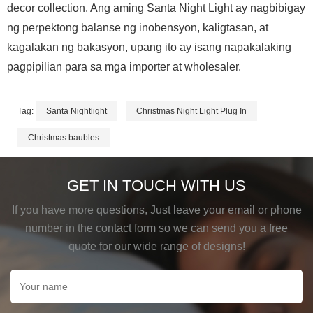
decor collection. Ang aming Santa Night Light ay nagbibigay
ng perpektong balanse ng inobensyon, kaligtasan, at
kagalakan ng bakasyon, upang ito ay isang napakalaking
pagpipilian para sa mga importer at wholesaler.
Tag:
Santa Nightlight
Christmas Night Light Plug In
Christmas baubles
GET IN TOUCH WITH US
If you have more questions, Just leave your email or phone
number in the contact form so we can send you a free
quote for our wide range of designs!