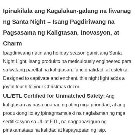
Ipinakilala ang Kagalakan-galang na liwanag
ng Santa Night – Isang Pagdiriwang na
Pagsasama ng Kaligtasan, Inovasyon, at
Charm
Ipagdiriwang natin ang holiday season gamit ang Santa
Night Light, isang produkto na meticulously engineered para
sa walang parellal na kaligtasan, funcionalidad, at estetika.
Designed to captivate and enchant, this night light adds a
joyful touch to your Christmas decor.
UL/ETL Certified for Unmatched Safety:
Ang
kaligtasan ay nasa unahan ng ating mga prioridad, at ang
produktong ito ay ipinagmamalaki na naglalaman ng mga
sertifikasyon sa UL at ETL, na nagpapasiguro ng
pinakamataas na kalidad at kapayapaan ng isip.