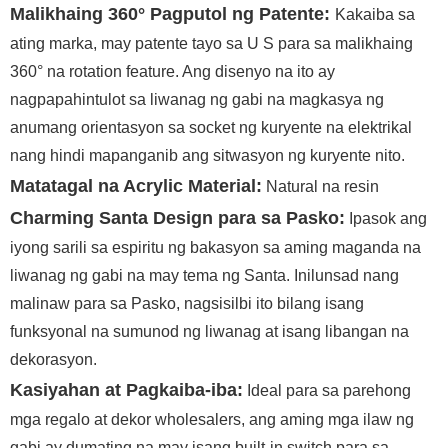
Malikhaing 360° Pagputol ng Patente:
Kakaiba sa
ating marka, may patente tayo sa U S para sa malikhaing
360° na rotation feature. Ang disenyo na ito ay
nagpapahintulot sa liwanag ng gabi na magkasya ng
anumang orientasyon sa socket ng kuryente na elektrikal
nang hindi mapanganib ang sitwasyon ng kuryente nito.
Matatagal na Acrylic Material:
Natural na resin
Charming Santa Design para sa Pasko:
Ipasok ang
iyong sarili sa espiritu ng bakasyon sa aming maganda na
liwanag ng gabi na may tema ng Santa. Inilunsad nang
malinaw para sa Pasko, nagsisilbi ito bilang isang
funksyonal na sumunod ng liwanag at isang libangan na
dekorasyon.
Kasiyahan at Pagkaiba-iba:
Ideal para sa parehong
mga regalo at dekor wholesalers, ang aming mga ilaw ng
gabi ay dumating na may isang built-in switch para sa