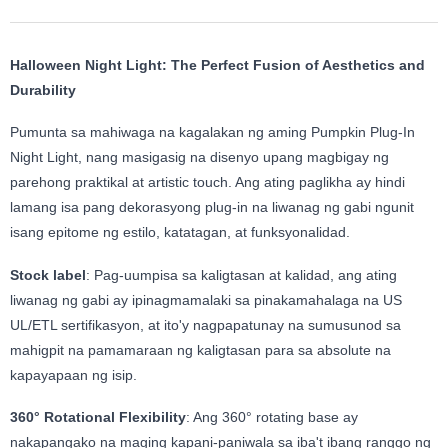
Halloween Night Light: The Perfect Fusion of Aesthetics and
Durability
Pumunta sa mahiwaga na kagalakan ng aming Pumpkin Plug-In
Night Light, nang masigasig na disenyo upang magbigay ng
parehong praktikal at artistic touch. Ang ating paglikha ay hindi
lamang isa pang dekorasyong plug-in na liwanag ng gabi ngunit
isang epitome ng estilo, katatagan, at funksyonalidad.
Stock label
: Pag-uumpisa sa kaligtasan at kalidad, ang ating
liwanag ng gabi ay ipinagmamalaki sa pinakamahalaga na US
UL/ETL sertifikasyon, at ito'y nagpapatunay na sumusunod sa
mahigpit na pamamaraan ng kaligtasan para sa absolute na
kapayapaan ng isip.
360° Rotational Flexibility
: Ang 360° rotating base ay
nakapangako na maging kapani-paniwala sa iba't ibang ranggo ng