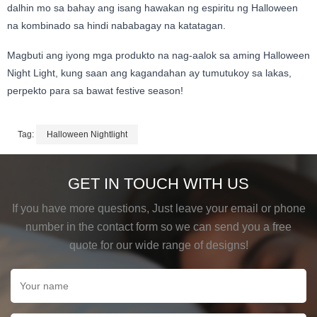
dalhin mo sa bahay ang isang hawakan ng espiritu ng Halloween
na kombinado sa hindi nababagay na katatagan.
Magbuti ang iyong mga produkto na nag-aalok sa aming Halloween
Night Light, kung saan ang kagandahan ay tumutukoy sa lakas,
perpekto para sa bawat festive season!
Tag:
Halloween Nightlight
GET IN TOUCH WITH US
If you have more questions, Just leave your email or phone
number in the contact form so we can send you a free
quote for our wide range of designs!