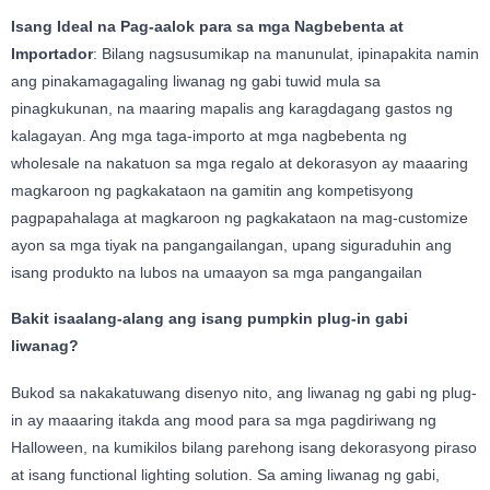
Isang Ideal na Pag-aalok para sa mga Nagbebenta at
Importador
: Bilang nagsusumikap na manunulat, ipinapakita namin
ang pinakamagagaling liwanag ng gabi tuwid mula sa
pinagkukunan, na maaring mapalis ang karagdagang gastos ng
kalagayan. Ang mga taga-importo at mga nagbebenta ng
wholesale na nakatuon sa mga regalo at dekorasyon ay maaaring
magkaroon ng pagkakataon na gamitin ang kompetisyong
pagpapahalaga at magkaroon ng pagkakataon na mag-customize
ayon sa mga tiyak na pangangailangan, upang siguraduhin ang
isang produkto na lubos na umaayon sa mga pangangailan
Bakit isaalang-alang ang isang pumpkin plug-in gabi
liwanag?
Bukod sa nakakatuwang disenyo nito, ang liwanag ng gabi ng plug-
in ay maaaring itakda ang mood para sa mga pagdiriwang ng
Halloween, na kumikilos bilang parehong isang dekorasyong piraso
at isang functional lighting solution. Sa aming liwanag ng gabi,