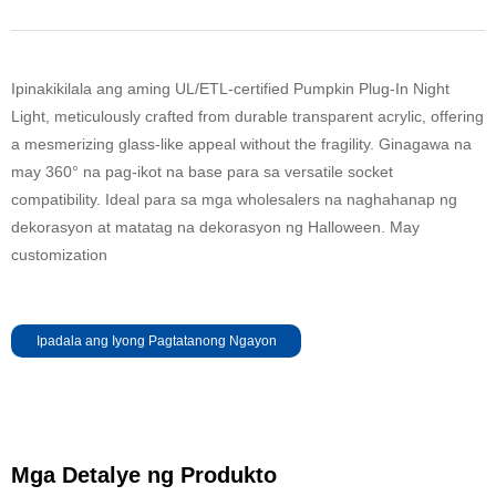
Ipinakikilala ang aming UL/ETL-certified Pumpkin Plug-In Night
Light, meticulously crafted from durable transparent acrylic, offering
a mesmerizing glass-like appeal without the fragility. Ginagawa na
may 360° na pag-ikot na base para sa versatile socket
compatibility. Ideal para sa mga wholesalers na naghahanap ng
dekorasyon at matatag na dekorasyon ng Halloween. May
customization
Ipadala ang Iyong Pagtatanong Ngayon
Mga Detalye ng Produkto