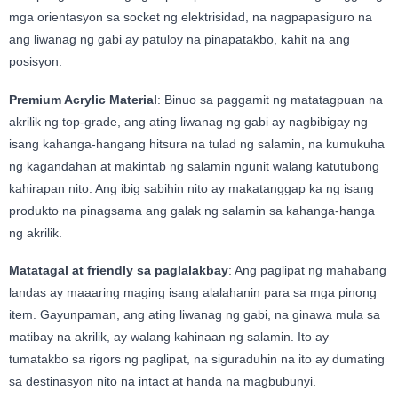
mga orientasyon sa socket ng elektrisidad, na nagpapasiguro na
ang liwanag ng gabi ay patuloy na pinapatakbo, kahit na ang
posisyon.
Premium Acrylic Material
: Binuo sa paggamit ng matatagpuan na
akrilik ng top-grade, ang ating liwanag ng gabi ay nagbibigay ng
isang kahanga-hangang hitsura na tulad ng salamin, na kumukuha
ng kagandahan at makintab ng salamin ngunit walang katutubong
kahirapan nito. Ang ibig sabihin nito ay makatanggap ka ng isang
produkto na pinagsama ang galak ng salamin sa kahanga-hanga
ng akrilik.
Matatagal at friendly sa paglalakbay
: Ang paglipat ng mahabang
landas ay maaaring maging isang alalahanin para sa mga pinong
item. Gayunpaman, ang ating liwanag ng gabi, na ginawa mula sa
matibay na akrilik, ay walang kahinaan ng salamin. Ito ay
tumatakbo sa rigors ng paglipat, na siguraduhin na ito ay dumating
sa destinasyon nito na intact at handa na magbubunyi.